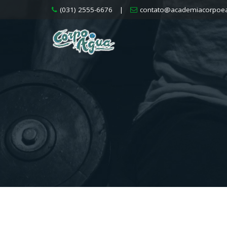
Skip
(031) 2555-6676
|
contato@academiacorpoe
to
content