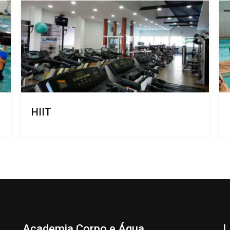
Hidroterapia
Academia Corpo e Água
L