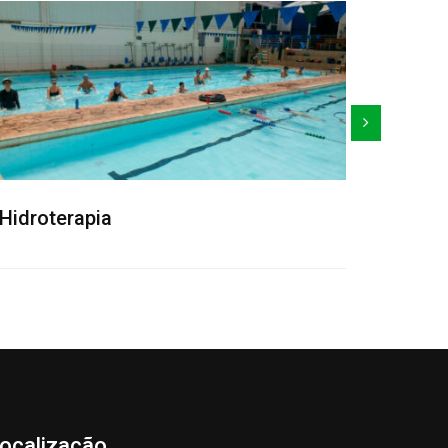
Treinamento Funcional e Susp
(TRX)
ocalização