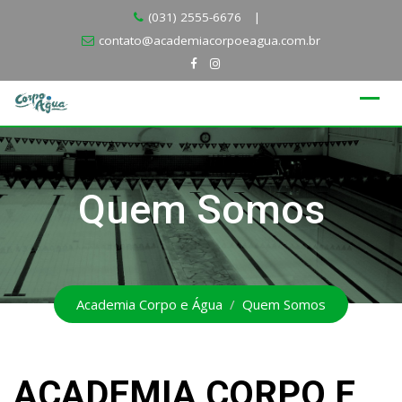
Skip
(031) 2555-6676
|
to
contato@academiacorpoeagua.com.br
content
Quem Somos
Academia Corpo e Água
/
Quem Somos
ACADEMIA CORPO E