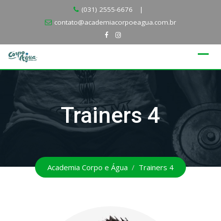
Skip
(031) 2555-6676
|
to
contato@academiacorpoeagua.com.br
content
Trainers 4
Academia Corpo e Água
/
Trainers 4