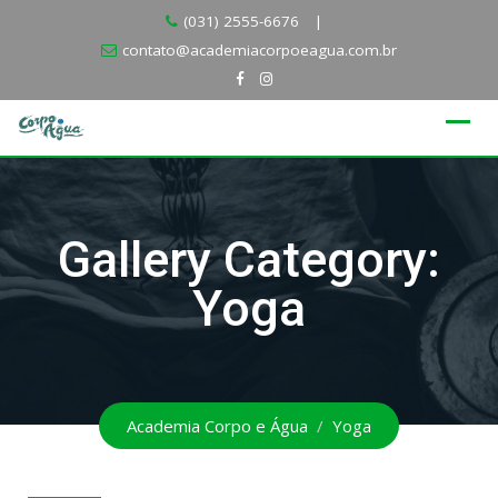
Skip
(031) 2555-6676
|
to
contato@academiacorpoeagua.com.br
content
Gallery Category:
Yoga
Academia Corpo e Água
/
Yoga