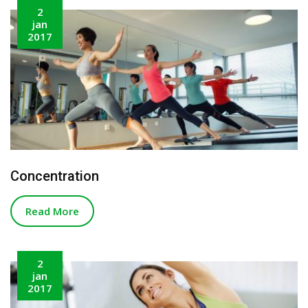
2
jan
2017
Concentration
Read More
2
jan
2017