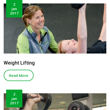
2
jan
2017
Weight Lifting
Read More
2
jan
2017