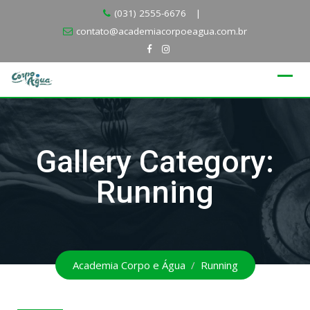
Skip
(031) 2555-6676
|
to
contato@academiacorpoeagua.com.br
content
Gallery Category:
Running
Academia Corpo e Água
/
Running